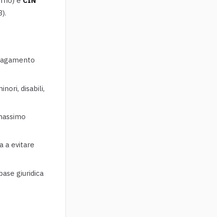
terno) e
CIN
).
i pagamento
ori, disabili,
 massimo
a a evitare
base giuridica