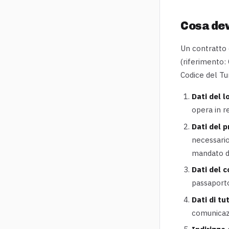
Cosa de
Un contratto 
(riferimento:
Codice del Tu
Dati del l
opera in r
Dati del p
necessario
mandato de
Dati del 
passaporto
Dati di tu
comunicazi