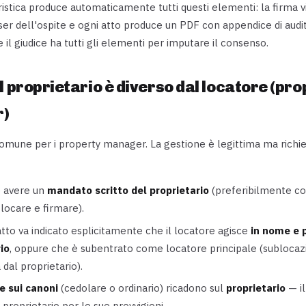
istica produce automaticamente tutti questi elementi: la firma 
er dell'ospite e ogni atto produce un PDF con appendice di audit.
il giudice ha tutti gli elementi per imputare il consenso.
l proprietario è diverso dal locatore (pro
)
 comune per i property manager. La gestione è legittima ma richi
e avere un
mandato scritto del proprietario
(preferibilmente c
 locare e firmare).
tto va indicato esplicitamente che il locatore agisce
in nome e 
io
, oppure che è subentrato come locatore principale (subloca
 dal proprietario).
e sui canoni
(cedolare o ordinario) ricadono sul
proprietario
— il
 proprietario per le sue provvigioni.