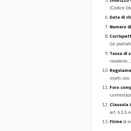
Indirizzo
(Codice Id
Data di c
Numero di
Corrispet
(le piatta
Tassa di 
residenti…)
Regolame
ospiti, uso
Foro com
contestazi
Clausola
art. 6.1.b 
Firme
di e