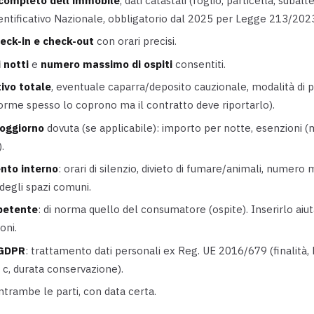
 completo dell'immobile
, dati catastali (foglio, particella, subal
entificativo Nazionale, obbligatorio dal 2025 per Legge 213/2023
heck-in e check-out
con orari precisi.
 notti
e
numero massimo di ospiti
consentiti.
tivo totale
, eventuale caparra/deposito cauzionale, modalità d
forme spesso lo coprono ma il contratto deve riportarlo).
soggiorno
dovuta (se applicabile): importo per notte, esenzioni (min
.
nto interno
: orari di silenzio, divieto di fumare/animali, numero
 degli spazi comuni.
petente
: di norma quello del consumatore (ospite). Inserirlo aiut
oni.
 GDPR
: trattamento dati personali ex Reg. UE 2016/679 (finalità, 
e c, durata conservazione).
ntrambe le parti, con data certa.