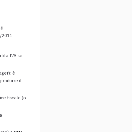
ti
79/2011 —
tita IVA se
ager): è
produrre il
ce fiscale (o
va