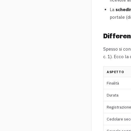
La
schedi
portale (di
Differen
Spesso si con
c. 1). Ecco la
ASPETTO
Finalità
Durata
Registrazion
Cedolare sec
Causale sogg