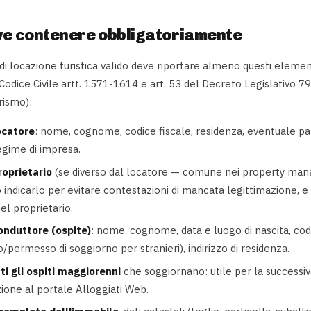
ve contenere obbligatoriamente
di locazione turistica valido deve riportare almeno questi elemen
 Codice Civile artt. 1571-1614 e art. 53 del Decreto Legislativo 
rismo):
ocatore
: nome, cognome, codice fiscale, residenza, eventuale par
egime di impresa.
roprietario
(se diverso dal locatore — comune nei property man
 indicarlo per evitare contestazioni di mancata legittimazione, e 
l proprietario.
conduttore (ospite)
: nome, cognome, data e luogo di nascita, codi
/permesso di soggiorno per stranieri), indirizzo di residenza.
tti gli ospiti maggiorenni
che soggiornano: utile per la successi
one al portale Alloggiati Web.