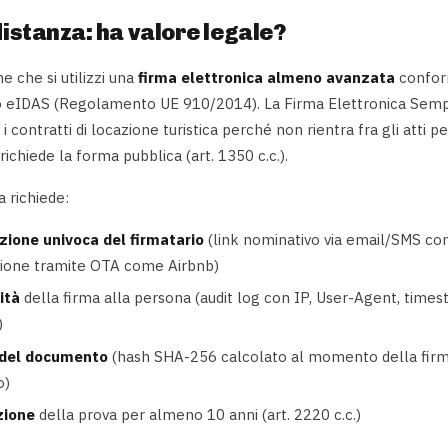
distanza: ha valore legale?
ne che si utilizzi una
firma elettronica almeno avanzata
confor
eIDAS (Regolamento UE 910/2014). La Firma Elettronica Sempl
contratti di locazione turistica perché non rientra fra gli atti per
o richiede la forma pubblica (art. 1350 c.c.).
a richiede:
azione univoca del firmatario
(link nominativo via email/SMS co
zione tramite OTA come Airbnb)
ità
della firma alla persona (audit log con IP, User-Agent, time
)
 del documento
(hash SHA-256 calcolato al momento della fir
o)
zione
della prova per almeno 10 anni (art. 2220 c.c.)