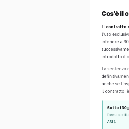
Cos'è il 
Il
contratto d
l'uso esclusi
inferiore a 3
successivame
introdotto il 
La sentenza d
definitivame
anche se l'os
il contratto:
Sotto i 30 
forma scritta
ASL).