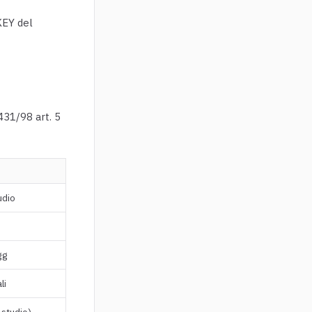
KEY del
31/98 art. 5
udio
gg
li
 studio)