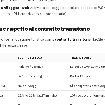
na Alloggiati Web
va inviata dal soggetto titolare del codice WS
 solito il PM, autorizzato dal proprietario).
ze rispetto al contratto transitorio
fonde la locazione turistica con il
contratto transitorio
(Legge 4
 differenza chiave:
LOC. TURISTICA
TRANSITORIO
Turismo / vacanza
Esigenze lavorative o st
Da 1 notte a 30 giorni
Da 1 a 18 mesi
e AdE
NO se ≤30gg
SÌ obbligatoria entro 30
ca
21% (o 26% dal 2° immob.)
10% se accordi territoria
iorno
Non richiesta
Da documentare (lavoro,