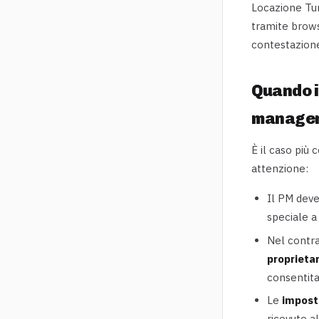
Locazione Tur
tramite brows
contestazione 
Quando i
manager
È il caso più
attenzione:
Il PM dev
speciale a
Nel contra
proprietar
consentita
Le
impost
ricevute al