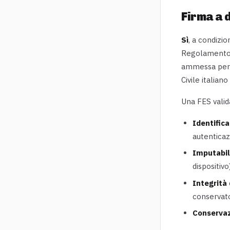
Firma a 
Sì
, a condizio
Regolamento 
ammessa per i 
Civile italian
Una FES valid
Identific
autentica
Imputabil
dispositivo
Integrità
conservat
Conserva