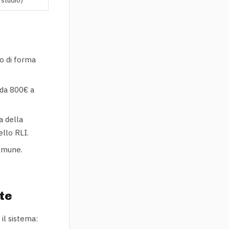
to di forma
a da 800€ a
na della
ello RLI.
Comune.
te
 il sistema: