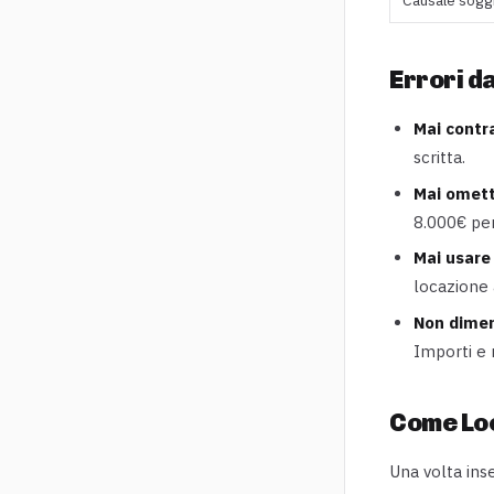
Errori d
Mai contr
scritta.
Mai omett
8.000€ per
Mai usare 
locazione 
Non dimen
Importi e 
Come Loc
Una volta inse