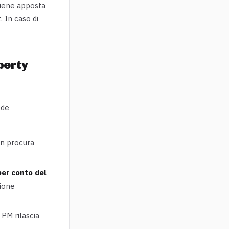
viene apposta
 In caso di
perty
ede
on procura
per conto del
zione
 PM rilascia