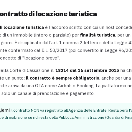
contratto di locazione turistica
i locazione turistica
è l'accordo scritto con cui un host conced
vo di un immobile (intero o parziale) per
finalità turistica
, per un
0 giorni. È disciplinato dall'art. 1 comma 2 lettera c della Legge
nte confermato dal D.L. 50/2017 (poi convertito in Legge 96/20
concetto di "locazione breve".
ella Corte di Cassazione n.
18214 del 16 settembre 2015
ha chi
nte un punto:
il contratto è sempre obbligatorio
, anche per una 
pite arriva da una OTA come Airbnb o Booking. La piattaforma no
 è solo un canale di prenotazione e pagamento.
giorni
il contratto NON va registrato all'Agenzia delle Entrate. Resta però l'
 e di esibizione su richiesta della Pubblica Amministrazione (Guardia di Fina